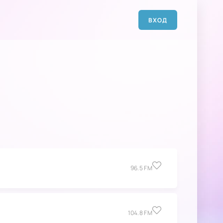
ВХОД
96.5 FM
104.8 FM