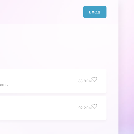
ВХОД
88.8 FM
рань
92.2 FM