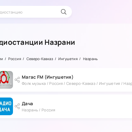
диостанции Назрани
ии
Россия
Северо-Кавказ
Ингушетия
Назрань
Магас FM (Ингушетия)
Фолк музыка / Россия / Северо-Кавказ / Ингушетия / Наз
Дача
Назрань / Россия