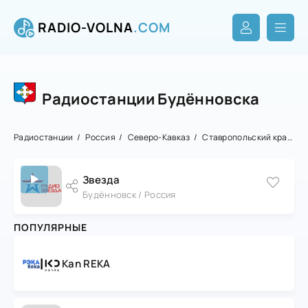
RADIO-VOLNA
.COM
Радиостанции Будённовска
Радиостанции
Россия
Северо-Кавказ
Ставропольский край
Б
Звезда
Будённовск / Россия
ПОПУЛЯРНЫЕ
Kan REKA