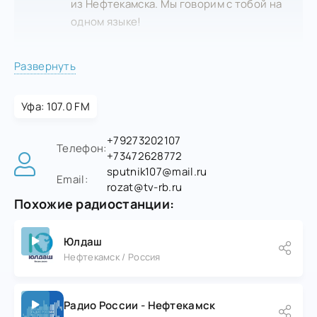
из Нефтекамска. Мы говорим с тобой на
одном языке!
Развернуть
Уфа: 107.0 FM
+79273202107
Телефон:
+73472628772
sputnik107@mail.ru
Email:
rozat@tv-rb.ru
Похожие радиостанции:
Юлдаш
Нефтекамск / Россия
Радио России - Нефтекамск