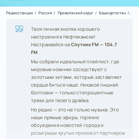
Радиостанции
Россия
Приволжский округ
Башкортостан
Неф
Твоя личная кнопка хорошего
настроения в Нефтекамске!
Настраивайся на
Спутник FM — 104.7
FM
.
Мы собрали идеальный плейлист, где
мировые новинки соседствуют с
золотыми хитами, которые заставляют
сердце биться чаще. Никакой лишней
болтовни — только стопроцентные
треки для твоего драйва.
Но радио — это не только музыка. Это
наши прямые эфиры, горячие
обсуждения новостей города и
розыгрыши крутых призов от партнеров