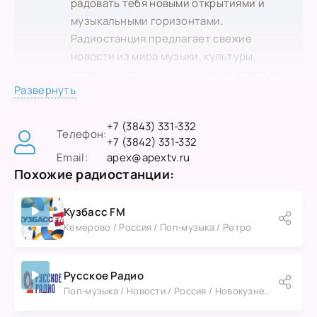
радовать тебя новыми открытиями и
музыкальными горизонтами.
Радиостанция предлагает свежие
новости из мира музыки, культуры,
спорта и развлечений, а также проводит
Развернуть
яркие мероприятия и концерты,
оставляя незабываемые впечатления.
+7 (3843) 331-332
Телефон:
+7 (3842) 331-332
Итак, надевай наушники, настраивайся
Email:
apex@apextv.ru
на волну 101.0 FM и будь частью нашей
Похожие радиостанции:
музыкальной семьи!
Кузбасс FM
Кемерово / Россия / Поп-музыка / Ретро
Русское Радио
Поп-музыка / Новости / Россия / Новокузнецк