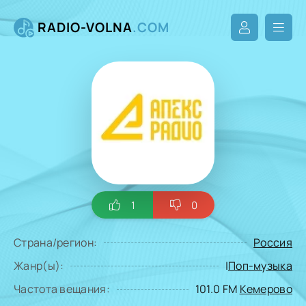
RADIO-VOLNA
.COM
1
0
Страна/регион:
Россия
Жанр(ы):
|
Поп-музыка
Частота вещания:
101.0 FM
Кемерово