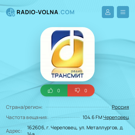
RADIO-VOLNA
.COM
0
0
Страна/регион:
Россия
Частота вещания:
104.6 FM
Череповец
162606, г. Череповец, ул. Металлургов, д.
Адрес:
14а