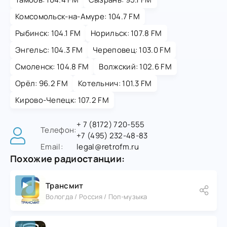
Комсомольск-на-Амуре: 104.7 FM
Рыбинск: 104.1 FM
Норильск: 107.8 FM
Энгельс: 104.3 FM
Череповец: 103.0 FM
Смоленск: 104.8 FM
Волжский: 102.6 FM
Орёл: 96.2 FM
Котельнич: 101.3 FM
Кирово-Чепецк: 107.2 FM
+ 7 (8172) 720-555
Телефон:
+7 (495) 232-48-83
Email:
legal@retrofm.ru
Похожие радиостанции:
Трансмит
Вологда / Россия / Поп-музыка