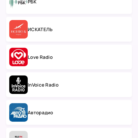
РБК
ИСКАТЕЛЬ
Love Radio
InVoice Radio
Авторадио