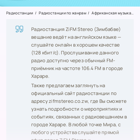
Радиостанции
Радиостанции по жанрам
Африканская музыка
Z
Радиостанция ZiFM Stereo (Зимбабве)
вещание ведёт на английском языке —
слушайте онлайн в хорошем качестве
(128 кбит/с). Прослушивание данного
радио доступно через обычный FM-
приёмник на частоте 106.4 FM в городе
Хараре.
Также предлагаем заглянуть на
официальный сайт радиостанции по
адресу zifmstereo.co.zw, где Вы сможете
узнать подробности о мероприятиях и
событиях, связанных с радиовещанием в
городе Хараре. В любой точке Мира, с
любого устройства слушайте прямой