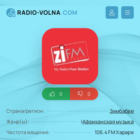
RADIO-VOLNA
.COM
0
0
Страна/регион:
Зимбабве
Жанр(ы):
|
Африканская музыка
Частота вещания:
106.4 FM Хараре