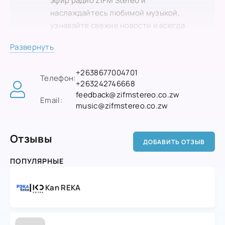
эфир радио ZiFM Stereo и
наслаждайтесь любимой музыкой,
узнавайте свежие новости и всегда
оставайтесь в курсе актуальных
Развернуть
событий!
+2638677004701
Телефон:
+263242746668
feedback@zifmstereo.co.zw
Email:
music@zifmstereo.co.zw
Отзывы
ДОБАВИТЬ ОТЗЫВ
ПОПУЛЯРНЫЕ
Kan REKA