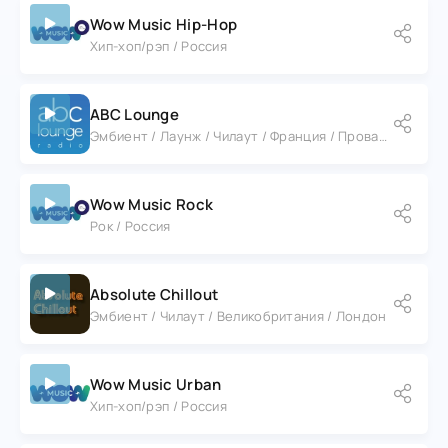
Wow Music Hip-Hop
Хип-хоп/рэп / Россия
ABC Lounge
Эмбиент / Лаунж / Чилаут / Франция / Прованс - Альпы - Лазурный Берег / Ницца
Wow Music Rock
Рок / Россия
Absolute Chillout
Эмбиент / Чилаут / Великобритания / Лондон
Wow Music Urban
Хип-хоп/рэп / Россия