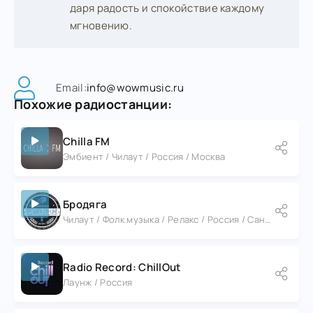
даря радость и спокойствие каждому
мгновению.
Email:
info@wowmusic.ru
Похожие радиостанции:
Chilla FM
Эмбиент / Чилаут / Россия / Москва
Бродяга
Чилаут / Фолк музыка / Релакс / Россия / Санкт-Петербург
Radio Record: ChillOut
Лаунж / Россия