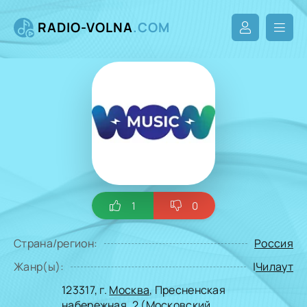
RADIO-VOLNA
.COM
1
0
Страна/регион:
Россия
Жанр(ы):
|
Чилаут
123317, г.
Москва
, Пресненская
набережная, 2 (Московский