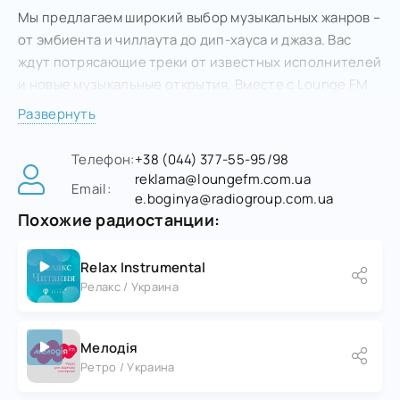
Мы предлагаем широкий выбор музыкальных жанров –
от эмбиента и чиллаута до дип-хауса и джаза. Вас
ждут потрясающие треки от известных исполнителей
и новые музыкальные открытия. Вместе с Lounge FM
вы сможете насладиться прекрасными мелодиями,
Развернуть
которые создают атмосферу расслабления и
безмятежности, позволяют погрузиться в светлые
Телефон:
+38 (044) 377-55-95/98
эмоции и просто аслаждаться моментом.
reklama@loungefm.com.ua
Email:
e.boginya@radiogroup.com.ua
На радио ценят качество звука и стремятся создавать
Похожие радиостанции:
идеальные условия для слушателей. Поэтому Lounge
FM доступна в различных форматах: радиоэфир,
Relax Instrumental
онлайн-трансляция и мобильное приложение. Вы
Релакс / Украина
можете наслаждаться музыкой от Lounge FM в любое
удобное для вас время и в любом месте – дома, в
офисе или даже на прогулке в парке.
Мелодія
Мы приглашаем вас в удивительный мир Lounge FM,
Ретро / Украина
где вы найдете истинное наслаждение от