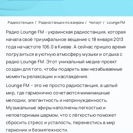
Радиостанции
Радиостанции по жанрам
Чилаут
Lounge FM
Радио Lounge FM - украинская радиостанция, которая
начала своё триумфальное вещание с 18 января 2013
года на частоте 106.0 в Киеве. А сейчас пришло время
погрузиться в уютную атмосферу музыки и отдыха с
радио Lounge FM. Этот уникальный медиа-проект
создан для того, чтобы подарить вам незабываемые
моменты релаксации и наслаждения.
Lounge FM – это не просто радиостанция, а целый
мир, где гармонично сочетаются мимимишные
мелодии, элегантность и непринужденность.
Музыкальные эфиры наполнены легкостью и
неповторимым шармом, что с лёгкостью поможет
сбросить стресс и усталость, перенестись в мир
гармонии и безмятежности.