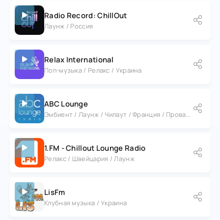
прослушивания музыки. Подарите себе релаксацию,
Radio Record: ChillOut
комфорт и эстетическое наслаждение с радио Lounge
Лаунж / Россия
FM – вашим источником вдохновения и покоя.
Relax International
Поп-музыка / Релакс / Украина
ABC Lounge
Эмбиент / Лаунж / Чилаут / Франция / Прованс - Альпы - Лазурный Берег / Ницца
1.FM - Chillout Lounge Radio
Релакс / Швейцария / Лаунж
LisFm
Клубная музыка / Украина