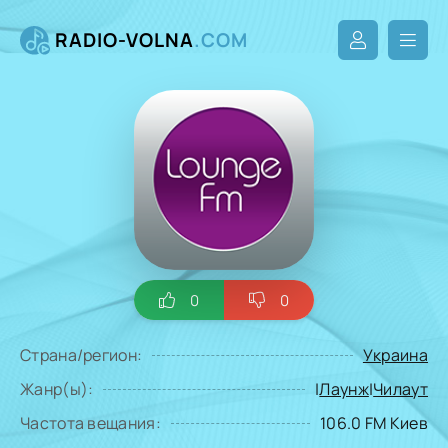
RADIO-VOLNA
.COM
0
0
Страна/регион:
Украина
Жанр(ы):
|
Лаунж
|
Чилаут
Частота вещания:
106.0 FM Киев