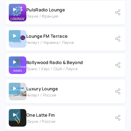
PulsRadio Lounge
Лаунж / Франция
Lounge FM Terrace
Чилаут / Украина / Лаунж
Bollywood Radio & Beyond
Транс / Хаус / США / Лаунж
Luxury Lounge
Чилаут / Россия
One Latte Fm
Лаунж / Россия