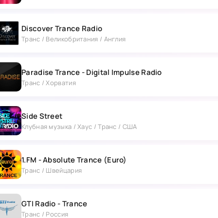
Итак, настройтесь на EDM Radio и позвольте се
парящими мелодиями и трансцендентными моме
Discover Trance Radio
Отправьтесь в музыкальное путешествие, котор
Транс / Великобритания / Англия
ваше воображение и заставит вас желать больше
эликсиром для души.
Paradise Trance - Digital Impulse Radio
Транс / Хорватия
Side Street
Клубная музыка / Хаус / Транс / США
1.FM - Absolute Trance (Euro)
Транс / Швейцария
GTI Radio - Trance
Транс / Россия