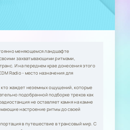
постоянно меняющемся ландшафте
 своими захватывающими ритмами,
ранс. И на переднем крае донесения этого
EDM Radio - место назначения для
х, кто жаждет неземных ощущений, которые
щательно подобранной подборке треков как
 радиостанция не оставляет камня на камне
нимающие настроение ритмы до своей
епортация в путешествие в трансовый мир. С