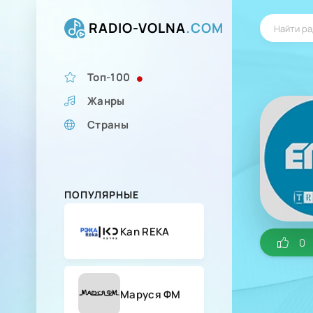
RADIO-VOLNA
.COM
Топ-100
Жанры
Страны
ПОПУЛЯРНЫЕ
Kan REKA
0
Маруся ФМ