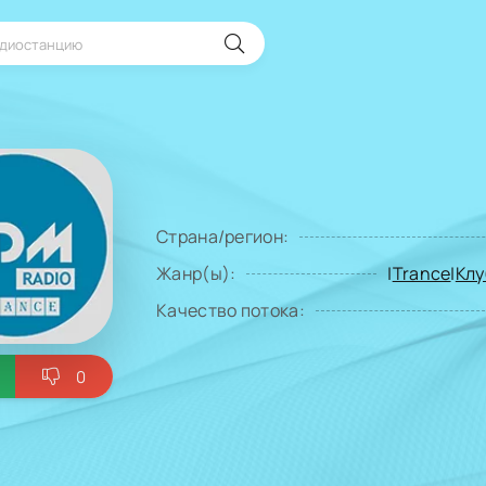
Страна/регион:
Жанр(ы):
|
Trance
|
Клу
Качество потока:
0