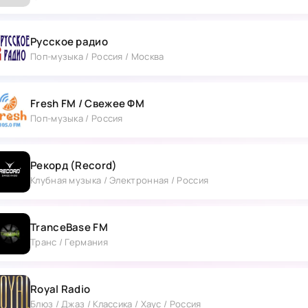
Русское радио
Поп-музыка / Россия / Москва
Fresh FM / Свежее ФМ
Поп-музыка / Россия
Рекорд (Record)
Клубная музыка / Электронная / Россия
TranceBase FM
Транс / Германия
Royal Radio
Блюз / Джаз / Классика / Хаус / Россия