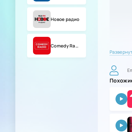
Новое радио
Comedy Radio
Разверну
Em
Похожие