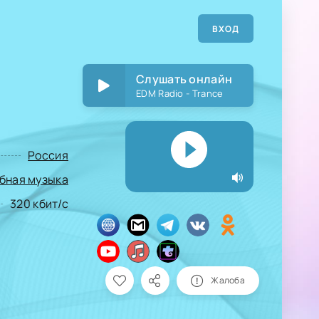
ВХОД
Слушать онлайн
EDM Radio - Trance
Россия
бная музыка
320 кбит/с
Жалоба