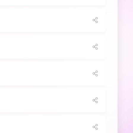
бе увлечься гипнотическими ритмами,
нтами, которые определяют мир транса.
ое пробудит ваши чувства, разожжет
го. EDM Radio - где транс становится