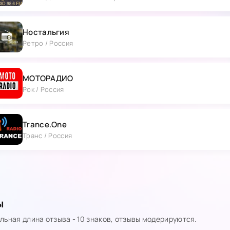
Ностальгия
Ретро / Россия
МОТОРАДИО
Рок / Россия
Trance.One
Транс / Россия
ы
ьная длина отзыва - 10 знаков, отзывы модерируются.