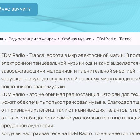
ии
Радиостанции по жанрам
Клубная музыка
EDM Radio - Trance
EDM Radio - Trance: ворота в мир электронной магии. В 
электронной танцевальной музыки один жанр выделяется
завораживающими мелодиями и пленительной энергией - т
чарующего звука до слушателей по всему миру находится 
поклонников транс-музыки.
EDM Radio - это не обычная радиостанция. Это рай для те
может обеспечить только трансовая музыка. Благодаря т
от признанных легенд, так и от начинающих талантов, эта
от того, чтобы донести самые умопомрачительные и под
преданной аудитории.
Когда вы настраиваетесь на EDM Radio, то начинается тел