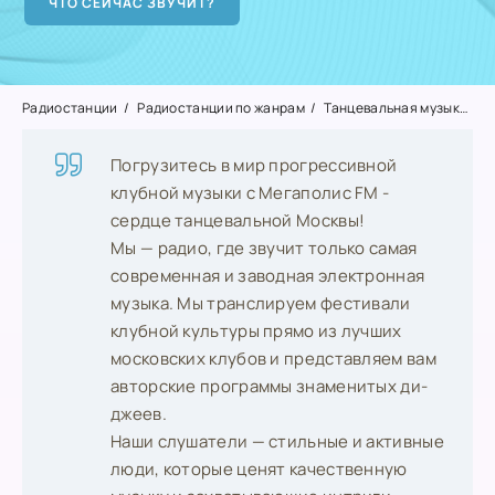
Радиостанции
Радиостанции по жанрам
Танцевальная музыка
M
Погрузитесь в мир прогрессивной
клубной музыки с Мегаполис FM -
сердце танцевальной Москвы!
Мы — радио, где звучит только самая
современная и заводная электронная
музыка. Мы транслируем фестивали
клубной культуры прямо из лучших
московских клубов и представляем вам
авторские программы знаменитых ди-
джеев.
Наши слушатели — стильные и активные
люди, которые ценят качественную