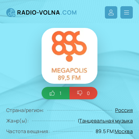
RADIO-VOLNA
.COM
1
0
Страна/регион:
Россия
Жанр(ы):
|
Танцевальная музыка
Частота вещания:
89.5 FM
Москва