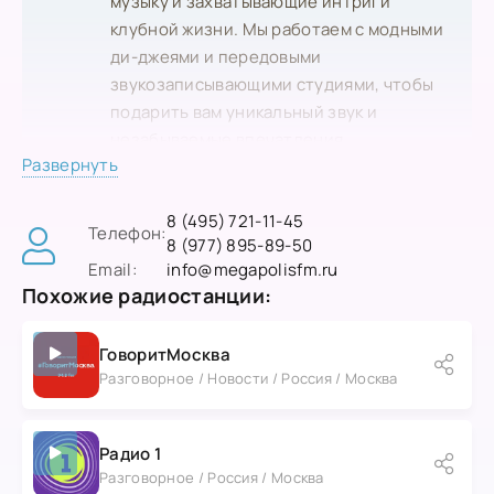
музыку и захватывающие интриги
клубной жизни. Мы работаем с модными
ди-джеями и передовыми
звукозаписывающими студиями, чтобы
подарить вам уникальный звук и
незабываемые впечатления.
Развернуть
На Мегаполис FM вы услышите
захватывающие интервью с звездами
8 (495) 721-11-45
мировой и российской музыки, а также с
Телефон:
8 (977) 895-89-50
лучшими представителями клубной
Email:
info@megapolisfm.ru
элиты. Мы приглашаем вас открыть
Похожие радиостанции:
двери лучших развлекательных центров
столицы и стать частью городской
ГоворитМосква
ночной жизни.
Разговорное / Новости / Россия / Москва
Радио 1
Разговорное / Россия / Москва