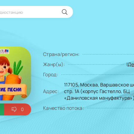
Страна/регион:
Жанр(ы):
|
Де
Город:
117105, Москва, Варшавское шо
Адрес:
стр. 1А (корпус Гастелло, БЦ
«Даниловская мануфактура»
Качество потока:
0