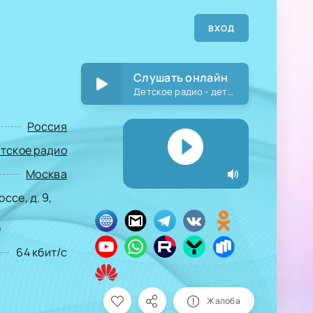
ВХОД
Слушать онлайн
Детское радио - детские песни
Россия
тское радио
Москва
ссе, д. 9,
)
64 кбит/с
Жалоба