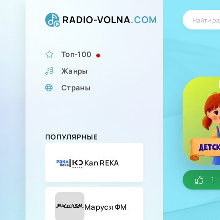
RADIO-VOLNA
.COM
Топ-100
Жанры
Страны
ПОПУЛЯРНЫЕ
Kan REKA
1
Маруся ФМ