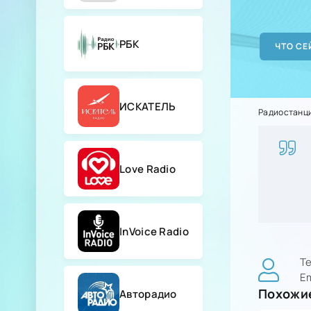
РБК
ИСКАТЕЛЬ
Радиостанц
Love Radio
InVoice Radio
Т
Em
Похожие
Авторадио