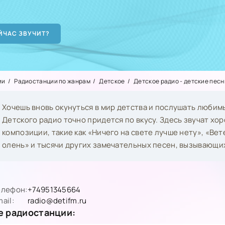
ии
Радиостанции по жанрам
Детское
Детское радио - детские песн
Хочешь вновь окунуться в мир детства и послушать любим
Детского радио точно придется по вкусу. Здесь звучат х
композиции, такие как «Ничего на свете лучше нету», «Ве
олень» и тысячи других замечательных песен, вызывающи
елефон:
+74951345664
ail:
radio@detifm.ru
 радиостанции: