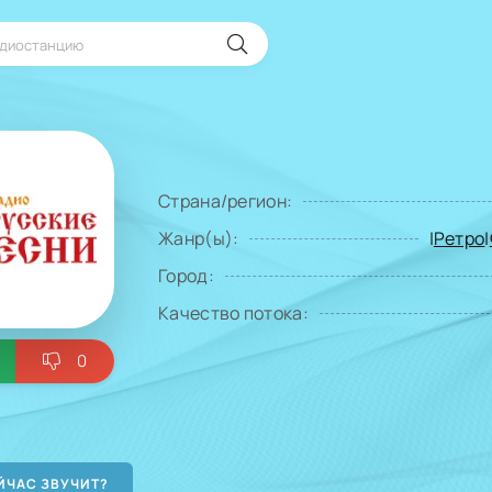
Страна/регион:
Жанр(ы):
|
Ретро
|
Город:
Качество потока:
0