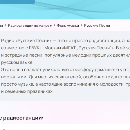
ии
Радиостанции по жанрам
Фолк музыка
Русские Песни
Радио «Русские Песни» — это не просто радиостанция, а 
совместно с ГБУК г. Москвы «МГАТ „Русская Песня“». В е
и эстрадные песни, популярные мелодии прошлых десяти
русском языке.
Эта волна создаёт уникальную атмосферу домашнего уюта
ностальгии. Для многих слушателей, особенно тех, кто по
просто музыка, а настоящие воспоминания о молодости, т
и семейных праздниках.
 радиостанции: