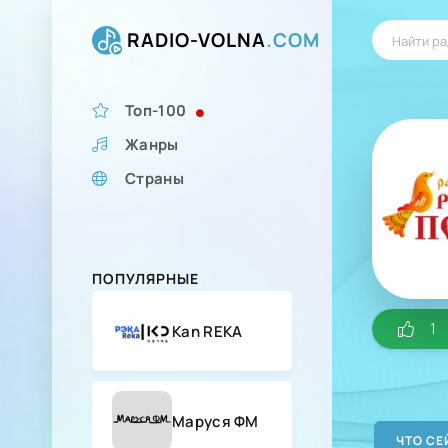
RADIO-VOLNA
.COM
Топ-100
Жанры
Страны
ПОПУЛЯРНЫЕ
1
Kan REKA
Маруся ФМ