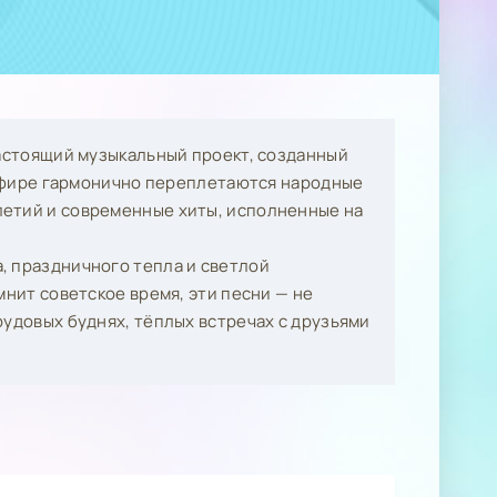
настоящий музыкальный проект, созданный
ё эфире гармонично переплетаются народные
летий и современные хиты, исполненные на
, праздничного тепла и светлой
мнит советское время, эти песни — не
рудовых буднях, тёплых встречах с друзьями