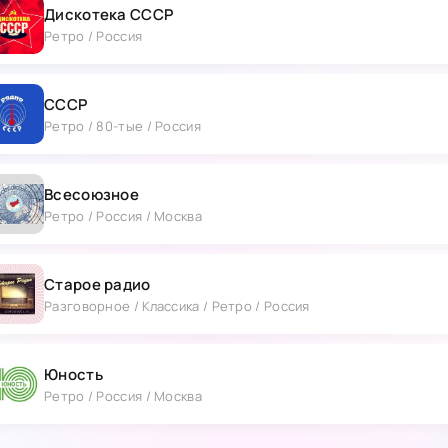
Дискотека СССР
Ретро / Россия
СССР
Ретро / 80-тые / Россия
Всесоюзное
Ретро / Россия / Москва
Старое радио
Разговорное / Классика / Ретро / Россия
Юность
Ретро / Россия / Москва