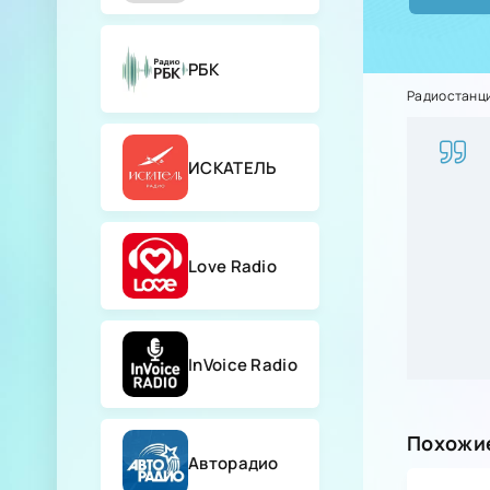
РБК
Радиостанц
ИСКАТЕЛЬ
Love Radio
InVoice Radio
Похожие
Авторадио