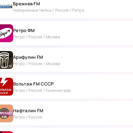
Брежнев FM
Набережные Челны / Россия / Ретро
Ретро ФМ
Ретро / Россия / Москва
Арифулин FM
Ретро / Россия / Москва
Вольтаж FM СССР
Ретро / Россия / Калининград
Нафталин FM
Ретро / Россия