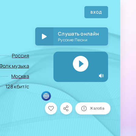
ВХОД
Слушать онлайн
Русские Песни
Россия
Фолк музыка
Москва
128 кбит/с
Жалоба