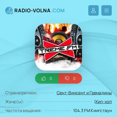
RADIO-VOLNA
.COM
0
0
Страна/регион:
Сент-Винсент и Гренадины
Жанр(ы):
|
Хип-хоп
Частота вещания:
104.3 FM Кингстаун