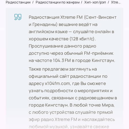
Радиостанции
Радиостанции по жанрам
Хип-хоп/рэп
Xtreme FM
Радиостанция Xtreme FM (Сент-Винсент
и Гренадины) вещание ведёт на
английском языке — слушайте онлайн в
хорошем качестве (128 кбит/с).
Прослушивание данного радио
доступно через обычный FM-приёмник
на частоте 104.3 FM в городе Кингстаун.
Также предлагаем заглянуть на
официальный сайт радиостанции по
адресу x104fm.com, где Вы сможете
узнать подробности о мероприятиях и
событиях, связанных с радиовещанием в
городе Кингстаун. В любой точке Мира,
с любого устройства слушайте прямой
эфир радио Xtreme FM и наслаждайтесь
любимой музыкой, узнавайте свежие