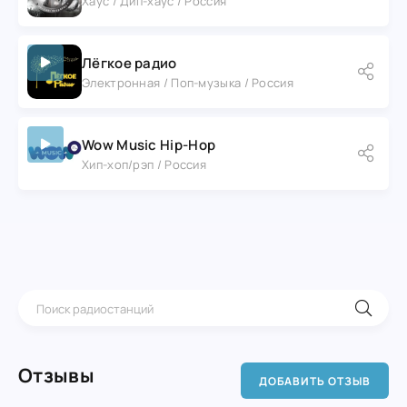
Хаус / Дип-хаус / Россия
Лёгкое радио
Электронная / Поп-музыка / Россия
Wow Music Hip-Hop
Хип-хоп/рэп / Россия
Отзывы
ДОБАВИТЬ ОТЗЫВ