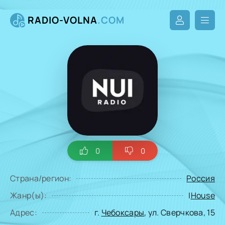
RADIO-VOLNA
.COM
0
0
Страна/регион:
Россия
Жанр(ы):
|
House
Адрес:
г.
Чебоксары
, ул. Сверчкова, 15