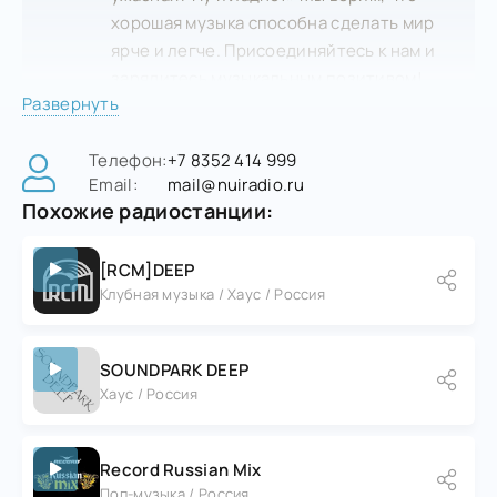
хорошая музыка способна сделать мир
ярче и легче. Присоединяйтесь к нам и
зарядитесь музыкальным позитивом!
Развернуть
Телефон:
+7 8352 414 999
Email:
mail@nuiradio.ru
Похожие радиостанции:
[RCM]DEEP
Клубная музыка / Хаус / Россия
SOUNDPARK DEEP
Хаус / Россия
Record Russian Mix
Поп-музыка / Россия