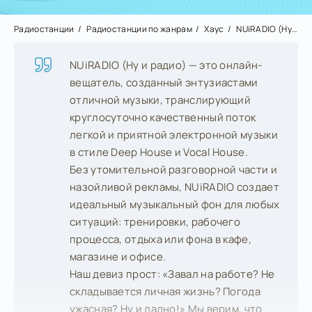
Радиостанции
Радиостанции по жанрам
Хаус
NUiRADIO (Ну и радио)
NUiRADIO (Ну и радио) — это онлайн-
вещатель, созданный энтузиастами
отличной музыки, транслирующий
круглосуточно качественный поток
легкой и приятной электронной музыки
в стиле Deep House и Vocal House.
Без утомительной разговорной части и
назойливой рекламы, NUiRADIO создает
идеальный музыкальный фон для любых
ситуаций: тренировки, рабочего
процесса, отдыха или фона в кафе,
магазине и офисе.
Наш девиз прост: «Завал на работе? Не
складывается личная жизнь? Погода
ужасная? Ну и ладно!» Мы верим, что