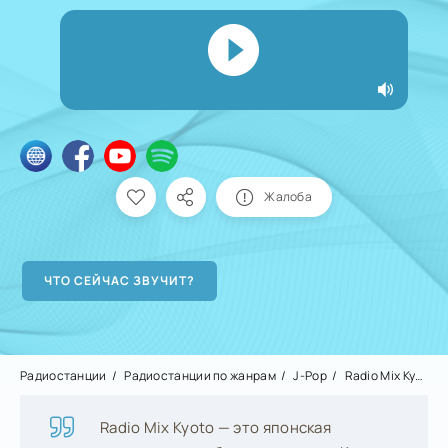
Жалоба
Радиостанции
Радиостанции по жанрам
J-Pop
Radio Mix Kyoto
Radio Mix Kyoto — это японская