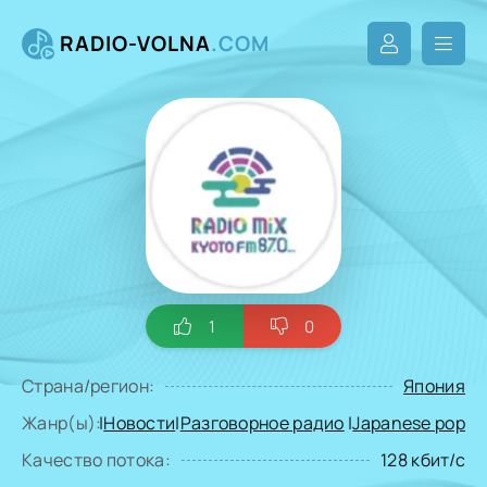
RADIO-VOLNA
.COM
1
0
Страна/регион:
Япония
Жанр(ы):
|
Новости
|
Разговорное радио
|
Japanese pop
Качество потока:
128 кбит/с