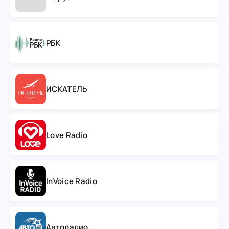
РБК
ИСКАТЕЛЬ
Love Radio
InVoice Radio
Авторадио