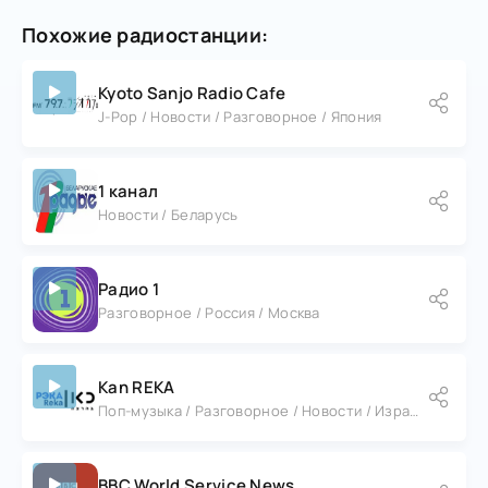
экспертами и представителями
Похожие радиостанции:
общественности, обсуждая самые
важные аспекты политической и
экономической жизни страны и планеты
Kyoto Sanjo Radio Cafe
в целом. Такой подход делает
J-Pop / Новости / Разговорное / Япония
радиостанцию ценным источником
информации для слушателей, желающих
1 канал
быть в курсе последних событий.
Новости / Беларусь
Радио 1
Разговорное / Россия / Москва
Kan REKA
Поп-музыка / Разговорное / Новости / Израиль / Иерусалим
BBC World Service News