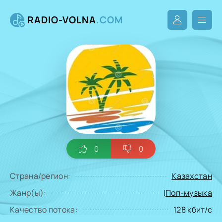
RADIO-VOLNA
.COM
0
0
Страна/регион:
Казахстан
Жанр(ы):
|
Поп-музыка
Качество потока:
128 кбит/с