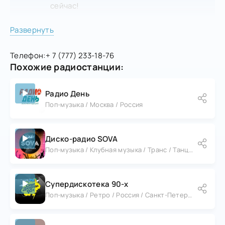
сейчас!
Развернуть
В настоящее время
трансляция «ОстровОК»
недоступна
. Нажмите
здесь
, чтобы
Телефон:
+ 7 (777) 233-18-76
подобрать похожую радиостанцию!
Похожие радиостанции:
Радио День
Поп-музыка / Москва / Россия
Диско-радио SOVA
Поп-музыка / Клубная музыка / Транс / Танцевальная музыка / Россия
Супердискотека 90-х
Поп-музыка / Ретро / Россия / Санкт-Петербург