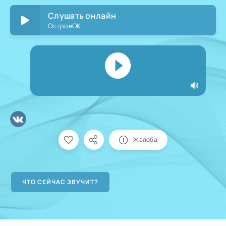
Слушать онлайн
ОстровОК
Жалоба