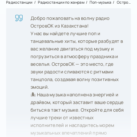
Радиостанции
Радиостанции по жанрам
Поп-музыка
ОстровОК
Добро пожаловать на волну радио
ОстровОК из Казахстана!
У нас вы найдете лучшие поп и
танцевальные хиты, которые разбудят в
вас желание двигаться под музыку и
погрузиться в атмосферу праздника и
веселья. ОстровОК — это место, где
звуки радости сливаются с ритмами
танцпола, создавая волну позитивных
эмоций.
🏝️ Наша музыка наполнена энергией и
драйвом, который заставит ваше сердце
биться в такт музыке. Откройте для себя
лучшие треки от известных
исполнителей и насладитесь морем
музыкальных впечатлений прямо