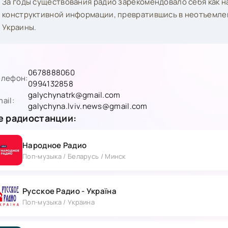
За годы существования радио зарекомендовало себя как 
конструктивной информации, превратившись в неотъемле
Украины.
0678888060
елефон:
0994132858
galychynatrk@gmail.com
ail:
galychyna.lviv.news@gmail.com
 радиостанции:
Народное Радио
Поп-музыка / Беларусь / Минск
Русское Радио - Україна
Поп-музыка / Украина