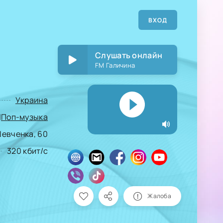
ВХОД
Слушать онлайн
FM Галичина
Украина
|
Поп-музыка
 Шевченка, 60
320 кбит/с
Жалоба