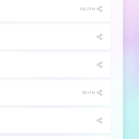
104,0 FM
99.1 FM