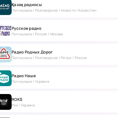
Қазақ радиосы
Поп-музыка / Разговорное / Новости / Казахстан
Русское радио
Поп-музыка / Россия / Москва
Радио Родных Дорог
Поп-музыка / Разговорное / Ретро / Россия
Радио Наше
Поп-музыка / Украина
ROKS
Рок / Украина