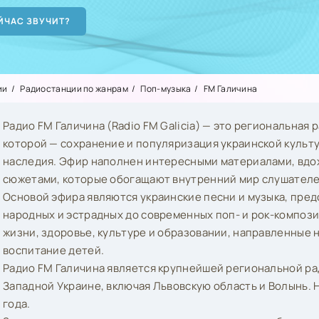
ии
Радиостанции по жанрам
Поп-музыка
FM Галичина
Радио FM Галичина (Radio FM Galicia) — это региональная 
которой — сохранение и популяризация украинской культу
наследия. Эфир наполнен интересными материалами, вд
сюжетами, которые обогащают внутренний мир слушателе
Основой эфира являются украинские песни и музыка, пре
народных и эстрадных до современных поп- и рок-компози
жизни, здоровье, культуре и образовании, направленные 
воспитание детей.
Радио FM Галичина является крупнейшей региональной рад
Западной Украине, включая Львовскую область и Волынь. 
года.