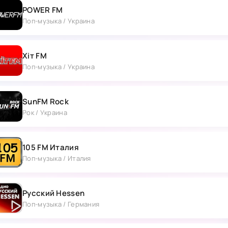
POWER FM
Поп-музыка / Украина
Хіт FM
Поп-музыка / Украина
SunFM Rock
Рок / Украина
105 FM Италия
Поп-музыка / Италия
Русский Hessen
Поп-музыка / Германия