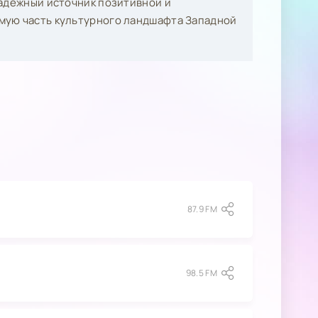
надежный источник позитивной и
мую часть культурного ландшафта Западной
87.9 FM
98.5 FM