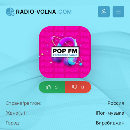
RADIO-VOLNA
.COM
5
0
Страна/регион:
Россия
Жанр(ы):
|
Поп-музыка
Город:
Биробиджан