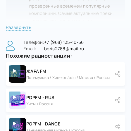
проверенные временем популярные
композиции. Самые актуальные треки,
занимающие первые места в
Развернуть
музыкальных чартах. Современная поп-
музыка, танцевальные хиты, немного
Телефон:
+7 (968) 135-10-66
поп-рока и R&B.
Email:
boris2788@mail.ru
Похожие радиостанции:
ЖАРА FM
Поп-музыка / Хип-хоп/рэп / Москва / Россия
POPFM - RUS
Хиты / Россия
POPFM - DANCE
Танцевальная музыка / Россия