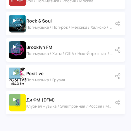
Рок / Поп-музыка / Россия / Москва
Rock & Soul
Поп-музыка / Поп-рок / Мексика / Халиско / Гвадалахара
Brooklyn FM
Поп-музыка / Хиты / США / Нью-Йорк штат / Нью-Йорк
Positive
Поп-музыка / Грузия
Ди ФМ (DFM)
Клубная музыка / Электронная / Россия / Москва