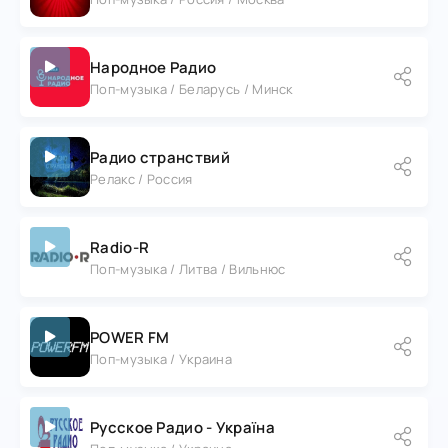
Народное Радио
Поп-музыка / Беларусь / Минск
Радио странствий
Релакс / Россия
Radio-R
Поп-музыка / Литва / Вильнюс
POWER FM
Поп-музыка / Украина
Русское Радио - Україна