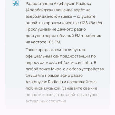
Радиостанция Azərbaycan Radiosu
(Азербайджан) вещание ведёт на
азербайджанском языке — слушайте
онлайн в хорошем качестве (128 кбит/с).
Прослушивание данного радио
доступно через обычный FM-приёмник
на частоте 105 FM.
Также предлагаем заглянуть на
официальный сайт радиостанции по
адресу aztv.az/canli/aztv-canli.htm. В
любой точке Мира, с любого устройства
слушайте прямой эфир радио
Azərbaycan Radiosu и наслаждайтесь
любимой музыкой, узнавайте свежие
новости и всегда оставайтесь в курсе
актуальных событий!