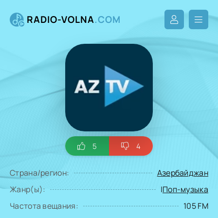
RADIO-VOLNA
.COM
5
4
Страна/регион:
Азербайджан
Жанр(ы):
|
Поп-музыка
Частота вещания:
105 FM