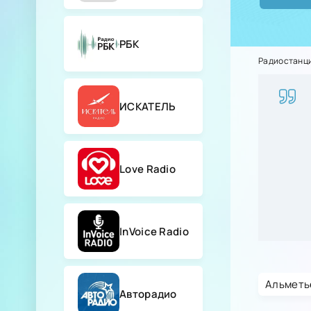
РБК
Радиостанц
ИСКАТЕЛЬ
Love Radio
InVoice Radio
Альметье
Авторадио