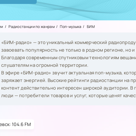
ии
Радиостанции по жанрам
Поп-музыка
БИМ
«БИМ-радио» — это уникальный коммерческий радиопродук
завоевать популярность не только в родном регионе, но и 
Благодаря современным спутниковым технологиям вещани
слушателям на огромной территории.
В эфире «БИМ-радио» звучит актуальная поп-музыка, кото
заряжает энергией. Высокие рейтинги радиостанции на п
контент действительно интересен широкой аудитории. В 
люди — потребители товаров и услуг, которые ценят каче
вск: 104.6 FM