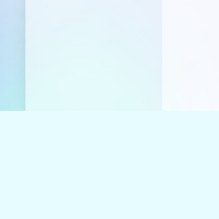
© RADIO-V
RADIO-VOLNA
.COM
У Вас воз
Если хоти