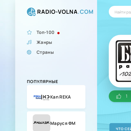
RADIO-VOLNA
.COM
Топ-100
Жанры
Страны
ПОПУЛЯРНЫЕ
1
Kan REKA
Маруся ФМ