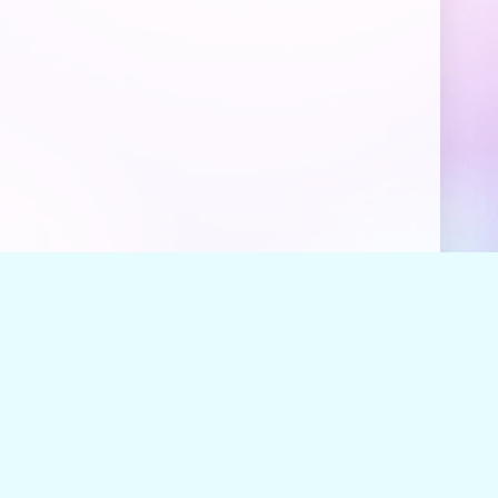
й
.
формой обратной связи
.
ь разделом
FAQ
.