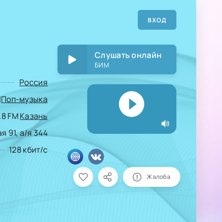
ВХОД
Слушать онлайн
БИМ
Россия
|
Поп-музыка
.8 FM
Казань
я 91, а/я 344
128 кбит/с
Жалоба