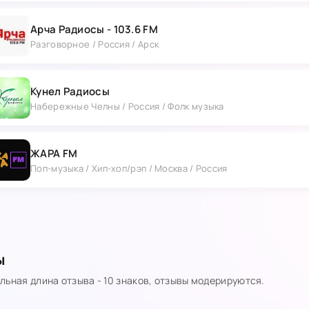
Арча Радиосы - 103.6 FM
Разговорное / Россия / Арск
Кунел Радиосы
Набережные Челны / Россия / Фолк музыка
ЖАРА FM
Поп-музыка / Хип-хоп/рэп / Москва / Россия
ы
ьная длина отзыва - 10 знаков, отзывы модерируются.