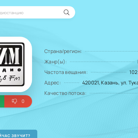
Страна/регион:
Жанр(ы):
Частота вещания:
102
Адрес:
420021, Казань, ул. Тука
Качество потока:
0