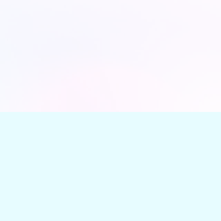
OLNA.COM 2023 - 2026.
Информация для правообладателе
никли вопросы или предложения, можете воспользоваться
те добавить радиостанцию к нам в каталог, воспользуйтес