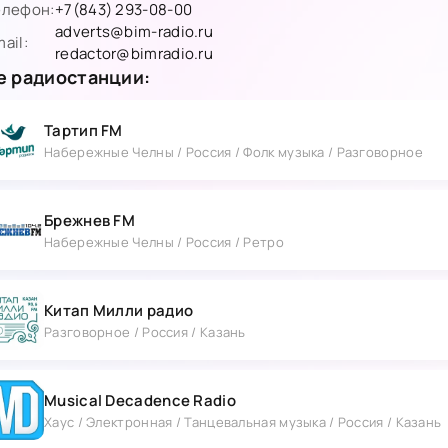
елефон:
+7(843) 293-08-00
adverts@bim-radio.ru
ail:
redactor@bimradio.ru
 радиостанции:
Тартип FM
Набережные Челны / Россия / Фолк музыка / Разговорное
Брежнев FM
Набережные Челны / Россия / Ретро
Китап Милли радио
Разговорное / Россия / Казань
Musical Decadence Radio
Хаус / Электронная / Танцевальная музыка / Россия / Казань