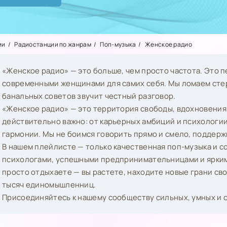
ии
Радиостанции по жанрам
Поп-музыка
Женское радио
«Женское радио» — это больше, чем просто частота. Это 
современными женщинами для самих себя. Мы ломаем стер
банальных советов звучит честный разговор.
«Женское радио» — это территория свободы, вдохновения 
действительно важно: от карьерных амбиций и психологи
гармонии. Мы не боимся говорить прямо и смело, поддерж
В нашем плейлисте — только качественная поп-музыка и с
психологами, успешными предпринимательницами и ярким
просто отдыхаете — вы растете, находите новые грани св
тысяч единомышленниц.
Присоединяйтесь к нашему сообществу сильных, умных и