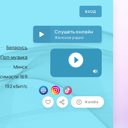
ВХОД
Слушать онлайн
Женское радио
Беларусь
|
Поп-музыка
Минск
исимости 169
192 кбит/с
Жалоба