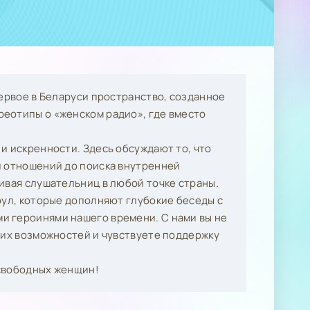
первое в Беларуси пространство, созданное
еотипы о «женском радио», где вместо
и искренности. Здесь обсуждают то, что
и отношений до поиска внутренней
ивая слушательниц в любой точке страны.
оул, которые дополняют глубокие беседы с
и героинями нашего времени. С нами вы не
оих возможностей и чувствуете поддержку
 свободных женщин!