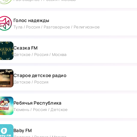
Голос надежды
Тула / Россия / Разговорное / Религиозное
Сказка FM
Детское / Россия / Москва
Старое детское радио
Детское / Россия
Ребячья Республика
Тюмень / Россия / Детское
Baby FM
Детское / Россия / Москва