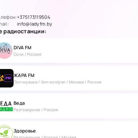
елефон:
+375173119504
ail:
info@ladyfm.by
 радиостанции:
DIVA FM
Сочи / Россия
ЖАРА FM
Поп-музыка / Хип-хоп/рэп / Москва / Россия
Веда
Разговорное / Россия
Здоровье
Разговорное / Россия / Москва