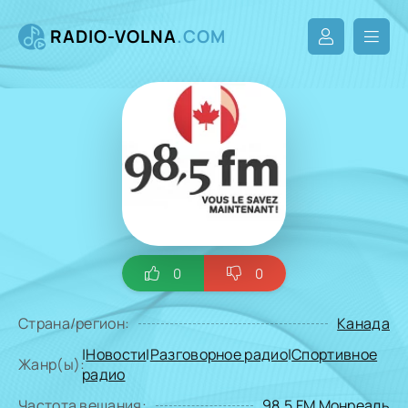
RADIO-VOLNA
.COM
0
0
Страна/регион:
Канада
|
Новости
|
Разговорное радио
|
Спортивное
Жанр(ы):
радио
Частота вещания:
98.5 FM Монреаль