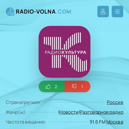
RADIO-VOLNA
.COM
2
1
Страна/регион:
Россия
Жанр(ы):
|
Новости
|
Разговорное радио
Частота вещания:
91.6 FM
Москва