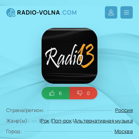
RADIO-VOLNA
.COM
6
0
Страна/регион:
Россия
Жанр(ы):
|
Рок
|
Поп-рок
|
Альтернативная музыка
Город:
Москва