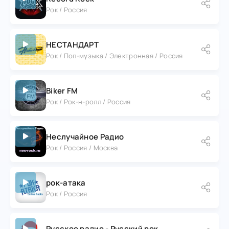
Рок / Россия
НЕСТАНДАРТ
Рок / Поп-музыка / Электронная / Россия
Biker FM
Рок / Рок-н-ролл / Россия
Неслучайное Радио
Рок / Россия / Москва
рок-атака
Рок / Россия
Русское радио - Русский рок