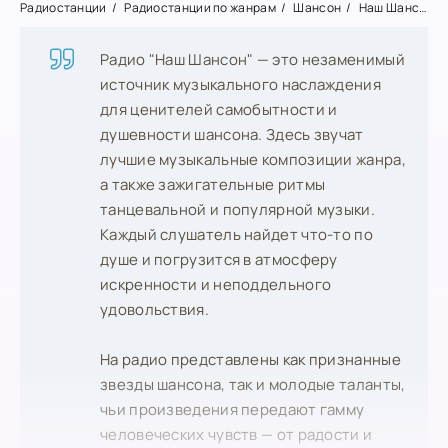
Радиостанции
Радиостанции по жанрам
Шансон
Наш Шансон
Радио "Наш Шансон" — это незаменимый
источник музыкального наслаждения
для ценителей самобытности и
душевности шансона. Здесь звучат
лучшие музыкальные композиции жанра,
а также зажигательные ритмы
танцевальной и популярной музыки.
Каждый слушатель найдет что-то по
душе и погрузится в атмосферу
искренности и неподдельного
удовольствия.
На радио представлены как признанные
звезды шансона, так и молодые таланты,
чьи произведения передают гамму
человеческих чувств — от радости и