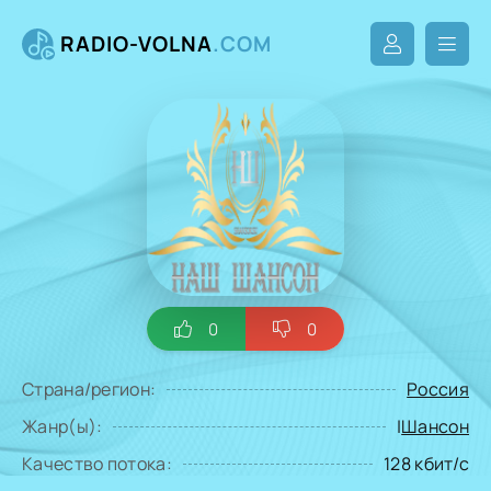
RADIO-VOLNA
.COM
0
0
Страна/регион:
Россия
Жанр(ы):
|
Шансон
Качество потока:
128 кбит/с