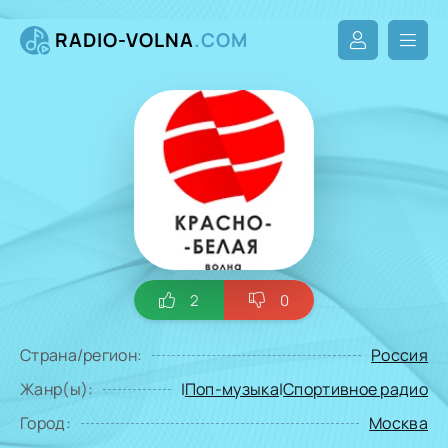
RADIO-VOLNA
.COM
2
0
Страна/регион:
Россия
Жанр(ы):
|
Поп-музыка
|
Спортивное радио
Город:
Москва