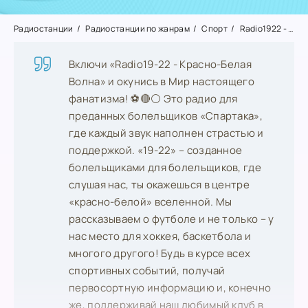
Радиостанции
Радиостанции по жанрам
Спорт
Radio1922 - Красно-Белая Волна
Включи «Radio19-22 - Красно-Белая
Волна» и окунись в Мир настоящего
фанатизма! ⚽️🔴⚪️ Это радио для
преданных болельщиков «Спартака»,
где каждый звук наполнен страстью и
поддержкой. «19-22» – созданное
болельщиками для болельщиков, где
слушая нас, ты окажешься в центре
«красно-белой» вселенной. Мы
рассказываем о футболе и не только – у
нас место для хоккея, баскетбола и
многого другого! Будь в курсе всех
спортивных событий, получай
первосортную информацию и, конечно
же, поддерживай наш любимый клуб в