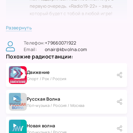
первую очередь. «Radio19-22» – звук,
который будет с тобой в любой игре!
Развернуть
Телефон:
+79660071922
Email:
onair@kbvolna.com
Похожие радиостанции:
Движение
Спорт / Рок / Россия
Русская Волна
Поп-музыка / Россия / Москва
Новая волна
Поп-музыка / Россия