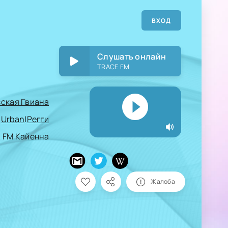
ВХОД
Слушать онлайн
TRACE FM
ская Гвиана
|
Urban
|
Регги
3 FM Кайенна
Жалоба