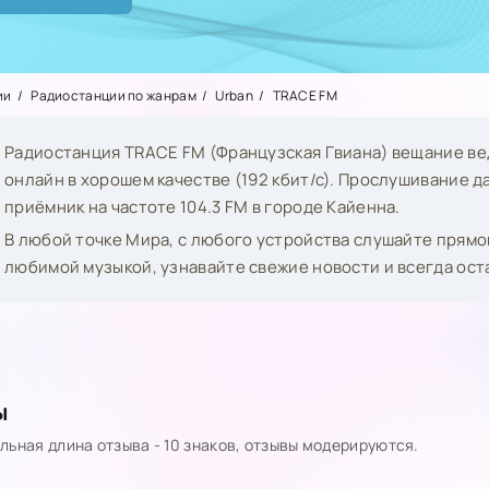
ии
Радиостанции по жанрам
Urban
TRACE FM
Радиостанция TRACE FM (Французская Гвиана) вещание ве
онлайн в хорошем качестве (192 кбит/с). Прослушивание 
приёмник на частоте 104.3 FM в городе Кайенна.
В любой точке Мира, с любого устройства слушайте прям
любимой музыкой, узнавайте свежие новости и всегда ост
ы
ьная длина отзыва - 10 знаков, отзывы модерируются.