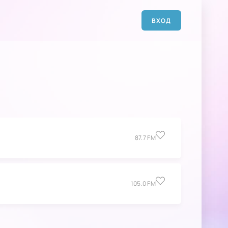
ВХОД
87.7 FM
105.0 FM