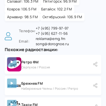
Салават: 106.3 FM
Пятигорск: 96.9 FM
С «Дорожным радио» любая поездка
превращается из утомительной
Ковров: 106.5 FM
Батайск: 102.2 FM
необходимости в комфортное
Армавир: 98.5 FM
Октябрьский: 106.9 FM
путешествие.
+7 (495) 799-97-97
Телефон:
+7 (495) 627-11-56
reklama@emg.fm
Email:
song@dorognoe.ru
Похожие радиостанции:
Ретро ФМ
Серпухов / Россия
Брежнев FM
Набережные Челны / Россия / Ретро
Такси FM