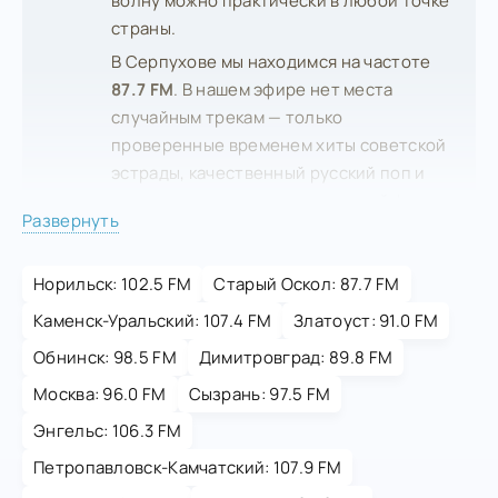
волну можно практически в любой точке
страны.
В Серпухове мы находимся на частоте
87.7 FM
. В нашем эфире нет места
случайным трекам — только
проверенные временем хиты советской
эстрады, качественный русский поп и
рок, которые создают идеальный фон
Развернуть
для долгой дороги. Но музыка — лишь
часть нашего сервиса. Для
Норильск: 102.5 FM
безопасности слушателей мы
Старый Оскол: 87.7 FM
транслируем оперативные сводки
Каменск-Уральский: 107.4 FM
Златоуст: 91.0 FM
ГИБДД о пробках и авариях на
Обнинск: 98.5 FM
Димитровград: 89.8 FM
Симферопольском шоссе (трасса М-2),
Москва: 96.0 FM
Сызрань: 97.5 FM
актуальные предупреждения МЧС о
гололеде или тумане, а также полезные
Энгельс: 106.3 FM
советы по уходу за автомобилем в
Петропавловск-Камчатский: 107.9 FM
условиях российского климата.