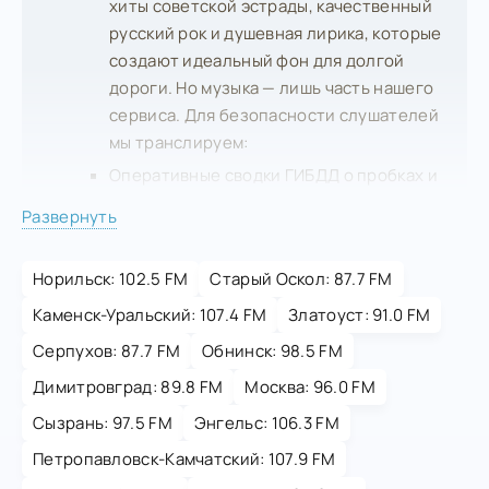
хиты советской эстрады, качественный
русский рок и душевная лирика, которые
создают идеальный фон для долгой
дороги. Но музыка — лишь часть нашего
сервиса. Для безопасности слушателей
мы транслируем:
Оперативные сводки ГИБДД о пробках и
авариях на трассе М-4 при выезде из
Развернуть
Батайска на Ростов.
Актуальные предупреждения МЧС о
Норильск: 102.5 FM
Старый Оскол: 87.7 FM
гололеде или тумане в низинах Дона.
Полезные советы по уходу за
Каменск-Уральский: 107.4 FM
Златоуст: 91.0 FM
автомобилем в условиях южного
Серпухов: 87.7 FM
Обнинск: 98.5 FM
климата.
Димитровград: 89.8 FM
Москва: 96.0 FM
С «Дорожным радио» любая поездка
превращается из утомительной
Сызрань: 97.5 FM
Энгельс: 106.3 FM
необходимости в комфортное
Петропавловск-Камчатский: 107.9 FM
путешествие.