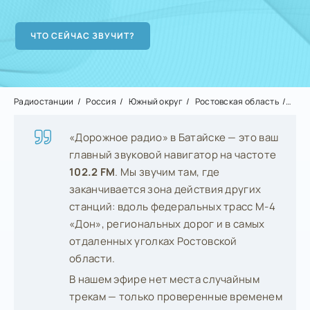
Радиостанции
Россия
Южный округ
Ростовская область
Бат
«Дорожное радио» в Батайске — это ваш
главный звуковой навигатор на частоте
102.2 FM
. Мы звучим там, где
заканчивается зона действия других
станций: вдоль федеральных трасс М-4
«Дон», региональных дорог и в самых
отдаленных уголках Ростовской
области.
В нашем эфире нет места случайным
трекам — только проверенные временем