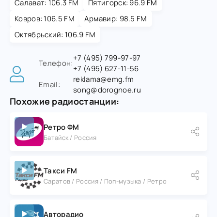
Салават: 106.3 FM
Пятигорск: 96.9 FM
Ковров: 106.5 FM
Армавир: 98.5 FM
Октябрьский: 106.9 FM
+7 (495) 799-97-97
Телефон:
+7 (495) 627-11-56
reklama@emg.fm
Email:
song@dorognoe.ru
Похожие радиостанции:
Ретро ФМ
Батайск / Россия
Такси FM
Саратов / Россия / Поп-музыка / Ретро
Авторадио