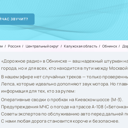
ии
Россия
Центральный округ
Калужская область
Обнинск
До
«Дорожное радио» в Обнинске — ваш надежный штурман н
города, но и для всех, кто находится в пути между Москвой
В нашем эфире нет случайных треков — только проверенн
Лепса, которые идеально дополняют звук мотора. Но глав
информация для тех, кто за рулем:
Оперативные сводки о пробках на Киевском шоссе (М-3).
Предупреждения МЧС о погоде на трассе А-108 («Бетонка»
Советы экспертов по обслуживанию авто перед дальней п
С нами любая дорога становится короче и безопаснее.