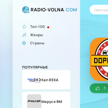
RADIO-VOLNA
.COM
Топ-100
Жанры
Страны
ПОПУЛЯРНЫЕ
Kan REKA
3
Маруся ФМ