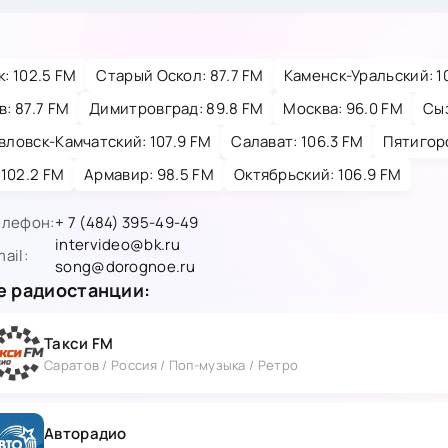
: 102.5 FM
Старый Оскол: 87.7 FM
Каменск-Уральский: 1
: 87.7 FM
Димитровград: 89.8 FM
Москва: 96.0 FM
Сыз
ловск-Камчатский: 107.9 FM
Салават: 106.3 FM
Пятигорс
 102.2 FM
Армавир: 98.5 FM
Октябрьский: 106.9 FM
елефон:
+ 7 (484) 395-49-49
intervideo@bk.ru
ail:
song@dorognoe.ru
 радиостанции:
Такси FM
Саратов / Россия / Поп-музыка / Ретро
Авторадио