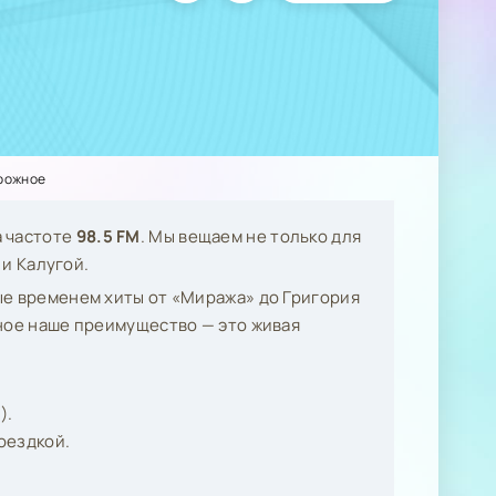
рожное
а частоте
98.5 FM
. Мы вещаем не только для
 и Калугой.
ые временем хиты от «Миража» до Григория
ное наше преимущество — это живая
).
оездкой.