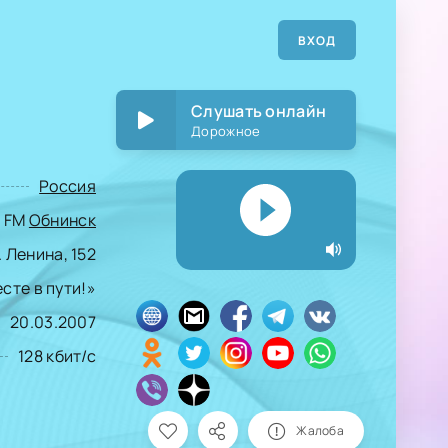
ВХОД
Слушать онлайн
Дорожное
Россия
5 FM
Обнинск
. Ленина, 152
сте в пути!»
20.03.2007
128 кбит/с
Жалоба