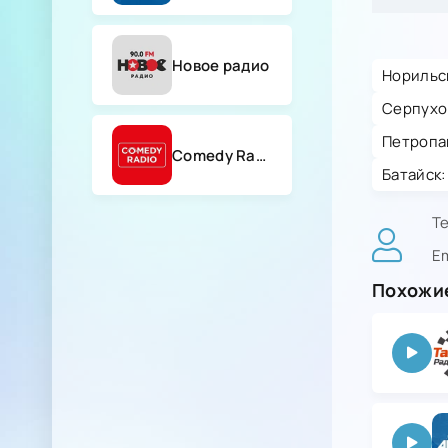
Новое радио
Норильск
Серпухов
Петропав
Comedy Radio
Батайск:
Т
Em
Похожие