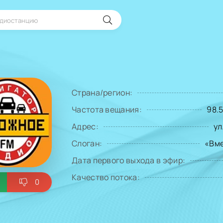
Страна/регион:
Частота вещания:
98.
Адрес:
ул
Слоган:
«Вме
Дата первого выхода в эфир:
Качество потока:
0