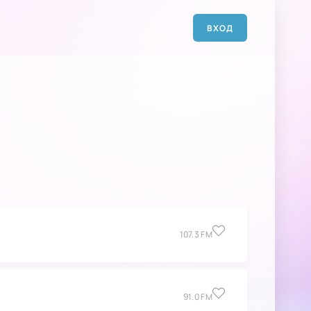
ВХОД
107.3 FM
91.0 FM