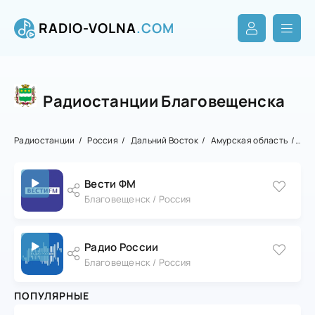
RADIO-VOLNA
.COM
Радиостанции Благовещенска
Радиостанции
Россия
Дальний Восток
Амурская область
Бла
Вести ФМ
Благовещенск / Россия
Радио России
Благовещенск / Россия
ПОПУЛЯРНЫЕ