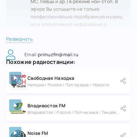
MC, певцы и др.) в режиме нон-стоп. В
эфире Вы услышите не только
профессионально подобранную музыку,
но и оперативную информацию о
событиях города Артёма, актуальные
Развернуть
радиопередачи и неизменно хорошее
настроение.
Email:
primuzfm@mail.ru
Похожие радиостанции:
Каждую ночь на радиостанции
выступают два лучших диджея
Дальнегорска, заряжая вас энергией до
Свободная Находка
Находка / Россия / Поп-музыка / Новости
самого утра!
Владивосток FM
Владивосток / Россия / Поп-музыка / Танцевальная музыка
Noise FM