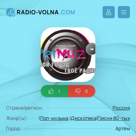
RADIO-VOLNA
.COM
1
0
Страна/регион:
Россия
Жанр(ы):
|
Поп-музыка
|
Дискотека
|
Песни 80-тых
Город:
Артём