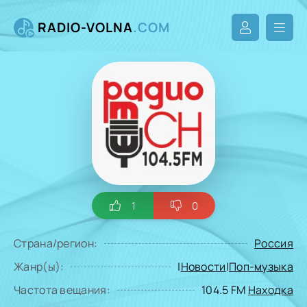
RADIO-VOLNA
.COM
1
0
Страна/регион:
Россия
Жанр(ы):
|
Новости
|
Поп-музыка
Частота вещания:
104.5 FM
Находка