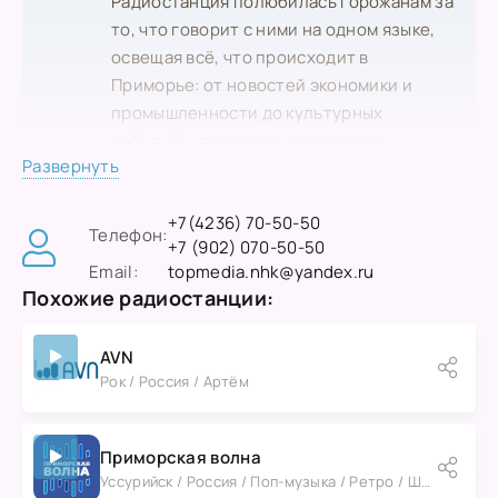
Радиостанция полюбилась горожанам за
то, что говорит с ними на одном языке,
освещая всё, что происходит в
Приморье: от новостей экономики и
промышленности до культурных
событий и городских праздников.
Развернуть
+7(4236) 70-50-50
Телефон:
+7 (902) 070-50-50
Email:
topmedia.nhk@yandex.ru
Похожие радиостанции:
AVN
Рок / Россия / Артём
Приморская волна
Уссурийск / Россия / Поп-музыка / Ретро / Шансон