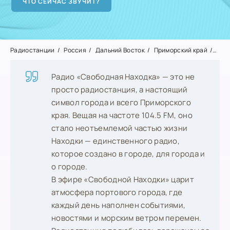
Радиостанции
Россия
Дальний Восток
Приморский край
Нах
Радио «Свободная Находка» — это не
просто радиостанция, а настоящий
символ города и всего Приморского
края. Вещая на частоте 104.5 FM, оно
стало неотъемлемой частью жизни
Находки — единственного радио,
которое создано в городе, для города и
о городе.
В эфире «Свободной Находки» царит
атмосфера портового города, где
каждый день наполнен событиями,
новостями и морским ветром перемен.