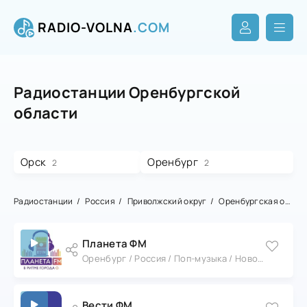
RADIO-VOLNA
.COM
Радиостанции Оренбургской
области
Орск
Оренбург
2
2
Радиостанции
Россия
Приволжский округ
Оренбургская область
Планета ФМ
Оренбург / Россия / Поп-музыка / Новости
Вести ФМ