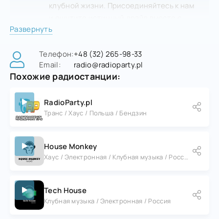
клубной жизни. Присоединяйтесь к нам
и ощутите истинный драйв вместе с
Развернуть
RadioParty House!
Телефон:
+48 (32) 265-98-33
Email:
radio@radioparty.pl
Похожие радиостанции:
RadioParty.pl
Транс / Хаус / Польша / Бендзин
House Monkey
Хаус / Электронная / Клубная музыка / Россия
Tech House
Клубная музыка / Электронная / Россия