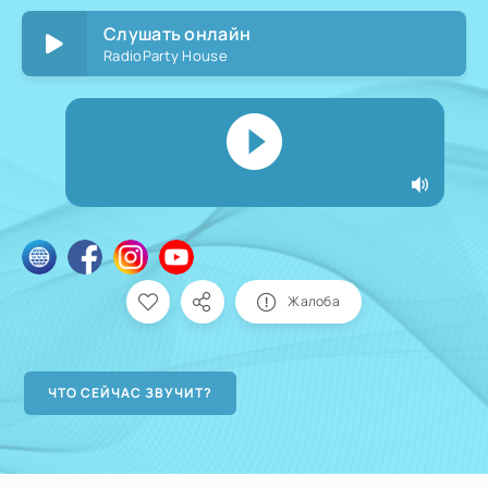
Слушать онлайн
RadioParty House
Жалоба