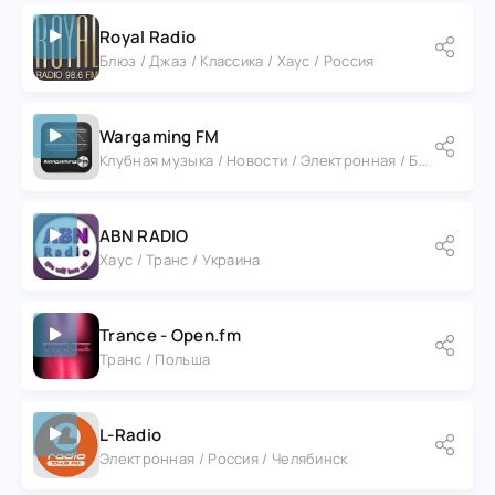
Royal Radio
Блюз / Джаз / Классика / Хаус / Россия
Wargaming FM
Клубная музыка / Новости / Электронная / Беларусь / Минск
ABN RADIO
Хаус / Транс / Украина
Trance - Open.fm
Транс / Польша
L-Radio
Электронная / Россия / Челябинск