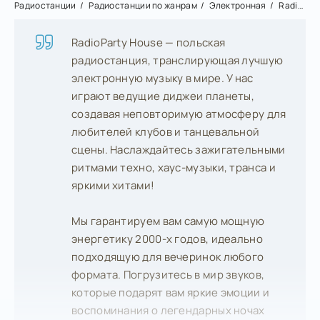
Радиостанции
Радиостанции по жанрам
Электронная
RadioParty House
RadioParty House — польская
радиостанция, транслирующая лучшую
электронную музыку в мире. У нас
играют ведущие диджеи планеты,
создавая неповторимую атмосферу для
любителей клубов и танцевальной
сцены. Наслаждайтесь зажигательными
ритмами техно, хаус-музыки, транса и
яркими хитами!
Мы гарантируем вам самую мощную
энергетику 2000-х годов, идеально
подходящую для вечеринок любого
формата. Погрузитесь в мир звуков,
которые подарят вам яркие эмоции и
воспоминания о легендарных ночах