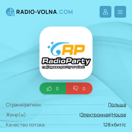
RADIO-VOLNA
.COM
0
0
Страна/регион:
Польша
Жанр(ы):
|
Электронная
|
House
Качество потока:
128 кбит/с