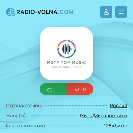
RADIO-VOLNA
.COM
1
0
Страна/регион:
Россия
Жанр(ы):
|
Хиты
|
Мировые хиты
Качество потока:
128 кбит/с