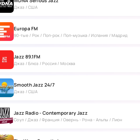
WDNA Serious Jazz
Джаз / США
Europa FM
90-тые / Рок / Поп-рок / Поп-музыка / Испания / Мадрид
Jazz 89.1FM
Джаз / Блюз / Россия / Москва
Smooth Jazz 24/7
Джаз / США
Jazz Radio - Contemporary Jazz
Соул / Джаз / Франция / Овернь - Рона - Альпы / Лион