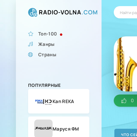
RADIO-VOLNA
.COM
Топ-100
Жанры
Страны
ПОПУЛЯРНЫЕ
0
Kan REKA
Маруся ФМ