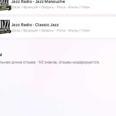
Jazz Radio - Jazz Manouche
Джаз / Франция / Овернь - Рона - Альпы / Лион
Jazz Radio - Classic Jazz
Джаз / Франция / Овернь - Рона - Альпы / Лион
ы
ьная длина отзыва - 50 знаков, отзывы модерируются.