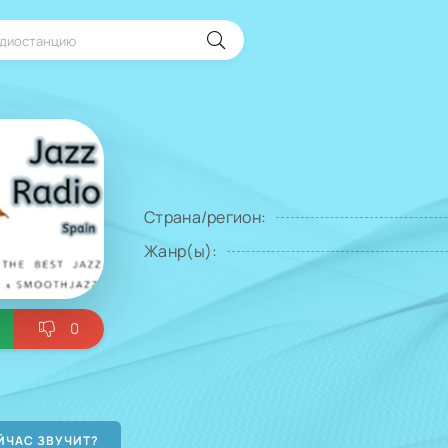
Страна/регион:
Жанр(ы):
0