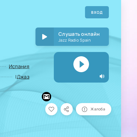
ВХОД
Слушать онлайн
Jazz Radio Spain
Испания
|
Джаз
Жалоба