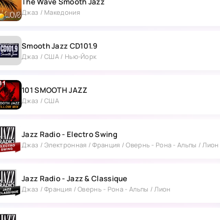
The Wave Smooth Jazz
Джаз / Македония
Smooth Jazz CD101.9
Джаз / США / Нью-Йорк
101 SMOOTH JAZZ
Джаз / США
Jazz Radio - Electro Swing
Джаз / Электронная / Франция / Овернь - Рона - Альпы / Лион
Jazz Radio - Jazz & Classique
Джаз / Франция / Овернь - Рона - Альпы / Лион