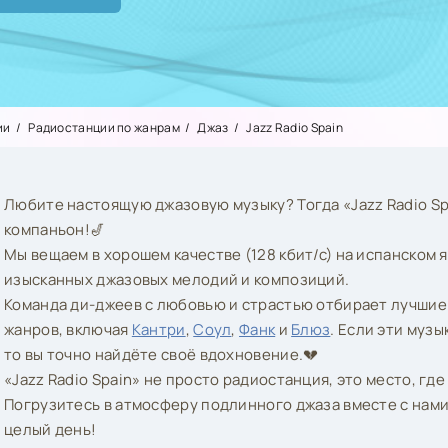
ии
Радиостанции по жанрам
Джаз
Jazz Radio Spain
Любите настоящую джазовую музыку? Тогда «Jazz Radio S
компаньон!🎷
Мы вещаем в хорошем качестве (128 кбит/с) на испанском 
изысканных джазовых мелодий и композиций.
Команда ди-джеев с любовью и страстью отбирает лучшие
жанров, включая
Кантри
,
Соул
,
Фанк
и
Блюз
. Если эти муз
то вы точно найдёте своё вдохновение.💔
«Jazz Radio Spain» не просто радиостанция, это место, гд
Погрузитесь в атмосферу подлинного джаза вместе с нами
целый день!