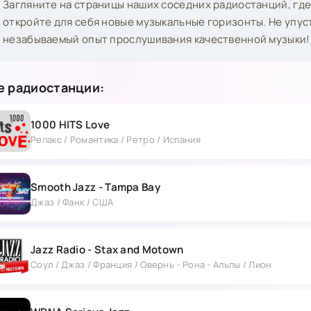
Загляните на страницы наших соседних радиостанций, где
откройте для себя новые музыкальные горизонты. Не упус
незабываемый опыт прослушивания качественной музыки!
 радиостанции:
1000 HITS Love
Релакс / Романтика / Ретро / Испания
Smooth Jazz - Tampa Bay
Джаз / Фанк / США
Jazz Radio - Stax and Motown
Соул / Джаз / Франция / Овернь - Рона - Альпы / Лион