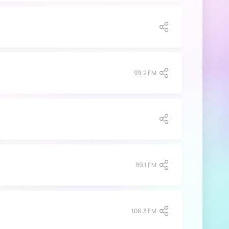
99.2 FM
89.1 FM
106.3 FM