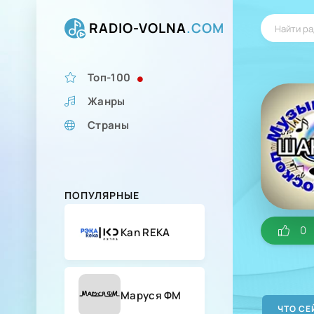
RADIO-VOLNA
.COM
Топ-100
Жанры
Страны
ПОПУЛЯРНЫЕ
0
Kan REKA
Маруся ФМ