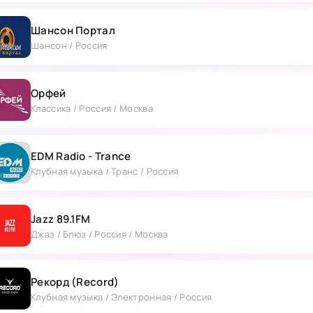
Шансон Портал
Шансон / Россия
Орфей
Классика / Россия / Москва
EDM Radio - Trance
Клубная музыка / Транс / Россия
Jazz 89.1FM
Джаз / Блюз / Россия / Москва
Рекорд (Record)
Клубная музыка / Электронная / Россия