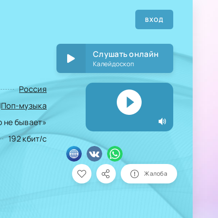
ВХОД
Слушать онлайн
Калейдоскоп
Россия
|
Поп-музыка
 не бывает»
192 кбит/с
Жалоба