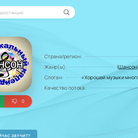
Страна/регион:
Жанр(ы):
|
Шансон
Слоган:
«Хорошей музыки много
Качество потока:
0