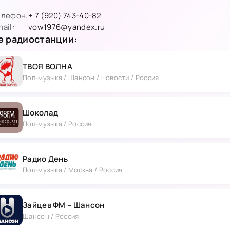
елефон:
+ 7 (920) 743-40-82
ail:
vow1976@yandex.ru
 радиостанции:
ТВОЯ ВОЛНА
Поп-музыка / Шансон / Новости / Россия
Шоколад
Поп-музыка / Россия
Радио День
Поп-музыка / Москва / Россия
Зайцев ФМ – Шансон
Шансон / Россия