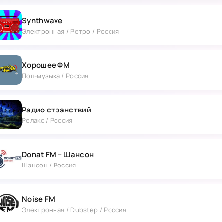
Synthwave
Электронная / Ретро / Россия
Хорошее ФМ
Поп-музыка / Россия
Радио странствий
Релакс / Россия
Donat FM – Шансон
Шансон / Россия
Noise FM
Электронная / Dubstep / Россия