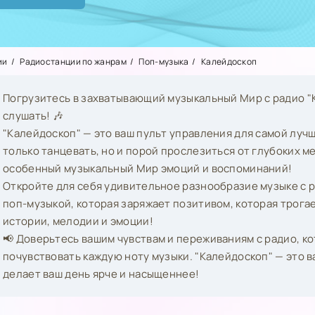
ии
Радиостанции по жанрам
Поп-музыка
Калейдоскоп
Погрузитесь в захватывающий музыкальный Мир с радио "К
слушать! 🎶
"Калейдоскоп" — это ваш пульт управления для самой лучш
только танцевать, но и порой прослезиться от глубоких м
особенный музыкальный Мир эмоций и воспоминаний!
Откройте для себя удивительное разнообразие музыке с р
поп-музыкой, которая заряжает позитивом, которая трогае
истории, мелодии и эмоции!
📢 Доверьтесь вашим чувствам и переживаниям с радио, кот
почувствовать каждую ноту музыки. "Калейдоскоп" — это в
делает ваш день ярче и насыщеннее!