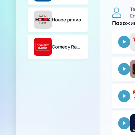
Т
Em
Новое радио
Похожие
Comedy Radio