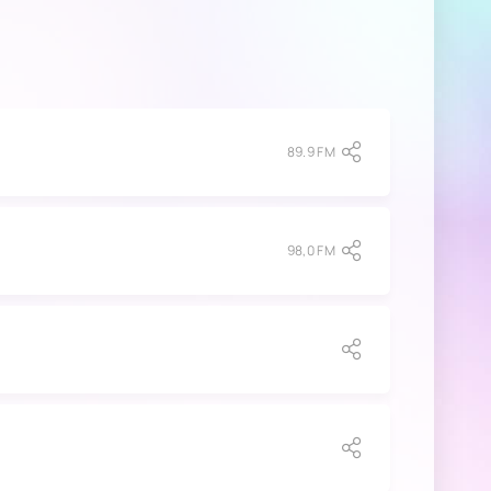
89.9 FM
98,0 FM