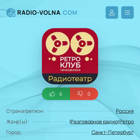
RADIO-VOLNA
.COM
6
0
Страна/регион:
Россия
Жанр(ы):
|
Разговорное радио
|
Ретро
Город:
Санкт-Петербург