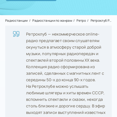
Радиостанции
Радиостанции по жанрам
Ретро
Ретроклуб Радиотеатр
Ретроклуб — некоммерческое online-
радио предлагает своим слушателям
окунуться в атмосферу старой доброй
музыки, популярных радиопередач и
спектаклей второй половины XX века.
Коллекция радио сформирована из
записей, сделанных с магнитных лент с
середины 50-х до конца 90-х годов.
На Ретроклубе можно услышать
любимые шлягеры и хиты времен СССР,
вспомнить спектакли и сказки, некогда
столь близкие и дорогие сердцу. В эфир
выходят записи выступлений известных