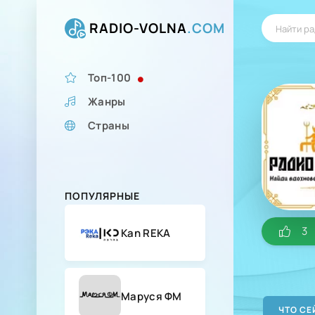
RADIO-VOLNA
.COM
Топ-100
Жанры
Страны
ПОПУЛЯРНЫЕ
3
Kan REKA
Маруся ФМ