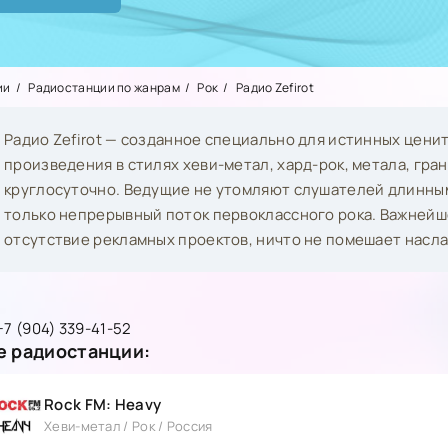
ии
Радиостанции по жанрам
Рок
Радио Zefirot
Радио Zefirot — созданное специально для истинных ценит
произведения в стилях хеви-метал, хард-рок, метала, гра
круглосуточно. Ведущие не утомляют слушателей длинны
только непрерывный поток первоклассного рока. Важней
отсутствие рекламных проектов, ничто не помешает насл
+7 (904) 339-41-52
 радиостанции:
Rock FM: Heavy
Хеви-метал / Рок / Россия