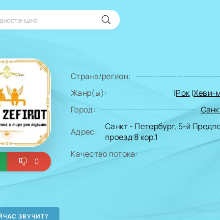
Страна/регион:
Жанр(ы):
|
Рок
|
Хеви-
Город:
Санк
Санкт - Петербург, 5-й Пред
Адрес:
проезд 8 кор.1
Качество потока:
0