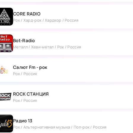
CORE RADIO
Рок / Хард-рок / Хардкор / Россия
Bot-Radio
Металл / Хеви-метал / Рок / Россия
Салют Fm - рок
Рок / Россия
ROCK СТАНЦИЯ
Рок / Россия
Радио 13
Рок / Альтернативная музыка / Поп-рок / Россия