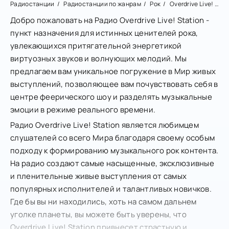
Радиостанции
Радиостанции по жанрам
Рок
Overdrive Live! Station
Добро пожаловать на Радио Overdrive Live! Station -
пункт назначения для истинных ценителей рока,
увлекающихся притягательной энергетикой
виртуозных звуков и волнующих мелодий. Мы
предлагаем вам уникальное погружение в Мир живых
выступлений, позволяющее вам почувствовать себя в
центре феерического шоу и разделять музыкальные
эмоции в режиме реального времени.
Радио Overdrive Live! Station является любимцем
слушателей со всего Мира благодаря своему особым
подходу к формированию музыкального рок контента.
На радио создают самые насыщенные, эксклюзивные
и пленительные живые выступления от самых
популярных исполнителей и талантливых новичков.
Где бы вы ни находились, хоть на самом дальнем
уголке планеты, вы можете быть уверены, что
Overdrive Live! Station привнесет страстную и