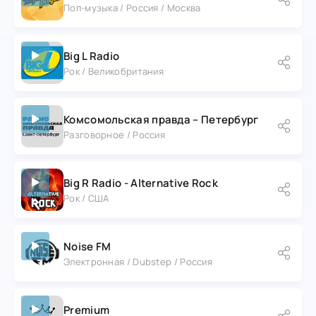
Поп-музыка / Россия / Москва
Big L Radio
Рок / Великобритания
Комсомольская правда – Петербург
Разговорное / Россия
Big R Radio - Alternative Rock
Рок / США
Noise FM
Электронная / Dubstep / Россия
Premium