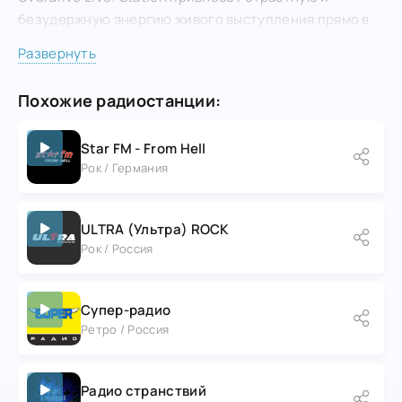
безудержную энергию живого выступления прямо в
ваши уши.
Развернуть
Похожие радиостанции:
Star FM - From Hell
Рок / Германия
ULTRA (Ультра) ROCK
Рок / Россия
Супер-радио
Ретро / Россия
Радио странствий