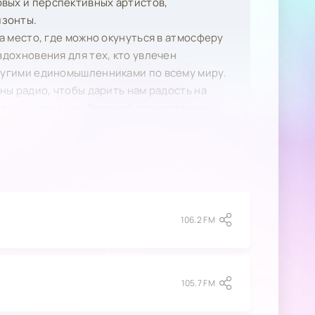
вых и перспективных артистов,
изонты.
 а место, где можно окунуться в атмосферу
вдохновения для тех, кто увлечен
другими единомышленниками по всему миру.
лны радио, чтобы дарить нам радость на
альные моменты. Включай радиостанцию и
106.2 FM
105.7 FM