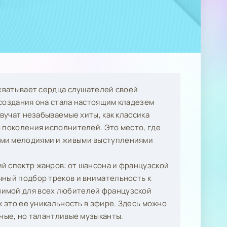
ахватывает сердца слушателей своей
 создания она стала настоящим кладезем
звучат незабываемые хиты, как классика
 поколения исполнителей. Это место, где
ыми мелодиями и живыми выступлениями
й спектр жанров: от шансона и французской
чный подбор треков и внимательность к
нимой для всех любителей французской
к это ее уникальность в эфире. Здесь можно
тные, но талантливые музыканты.