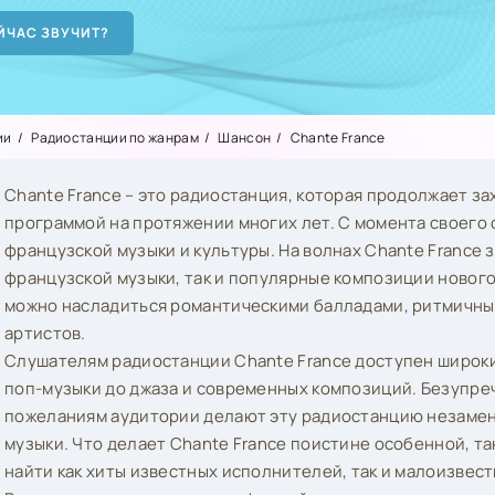
ии
Радиостанции по жанрам
Шансон
Chante France
Chante France – это радиостанция, которая продолжает з
программой на протяжении многих лет. С момента своего
французской музыки и культуры. На волнах Chante France 
французской музыки, так и популярные композиции нового
можно насладиться романтическими балладами, ритмичн
артистов.
Слушателям радиостанции Chante France доступен широки
поп-музыки до джаза и современных композиций. Безупре
пожеланиям аудитории делают эту радиостанцию незаме
музыки. Что делает Chante France поистине особенной, та
найти как хиты известных исполнителей, так и малоизвес