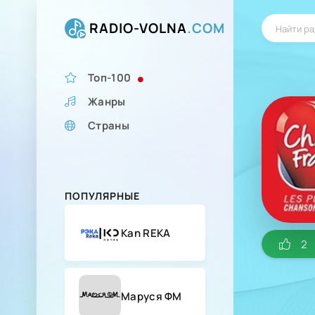
RADIO-VOLNA
.COM
Топ-100
Жанры
Страны
ПОПУЛЯРНЫЕ
Kan REKA
2
Маруся ФМ