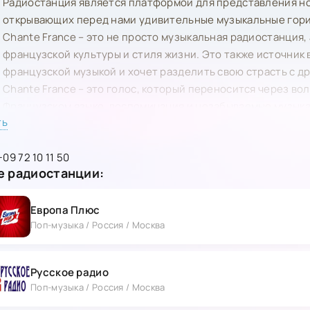
Радиостанция является платформой для представления но
открывающих перед нами удивительные музыкальные гор
Chante France – это не просто музыкальная радиостанция,
французской культуры и стиля жизни. Это также источник 
французской музыкой и хочет разделить свою страсть с 
Chante France – это голос, который переносится через во
Французском языке, воспоминания и незабываемые музык
ть
окунись в эту захватывающую музыкальную стихию.
+09 72 10 11 50
 радиостанции:
Европа Плюс
Поп-музыка / Россия / Москва
Русское радио
Поп-музыка / Россия / Москва