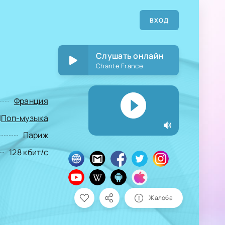
ВХОД
Слушать онлайн
Chante France
Франция
|
Поп-музыка
Париж
128 кбит/с
Жалоба