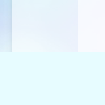
© RADIO-V
RADIO-VOLNA
.COM
У Вас воз
Если хоти