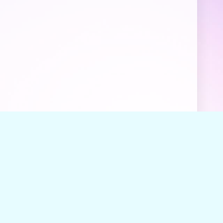
й
.
формой обратной связи
.
ь разделом
FAQ
.