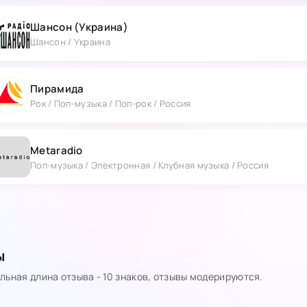
Шансон (Украина)
Шансон / Украина
Пирамида
Рок / Поп-музыка / Поп-рок / Россия
Metaradio
Поп-музыка / Электронная / Клубная музыка / Россия
ы
ьная длина отзыва - 10 знаков, отзывы модерируются.