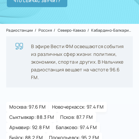
Радиостанции
Россия
Северо-Кавказ
Кабардино-Балкария
Н
В эфире Вести ФМ освещаются события
из различных сфер жизни: политики,
экономики, спорта и других. В Нальчике
радиостанция вещает на частоте 96.6
FM.
Москва: 97.6 FM
Новочеркасск: 97.4 FM
Сыктывкар: 88.3 FM
Псков: 87.7 FM
Армавир: 92.8 FM
Балаково: 97.4 FM
Бийск: 88.2 FM
Прокопьевск: 95.2 FM