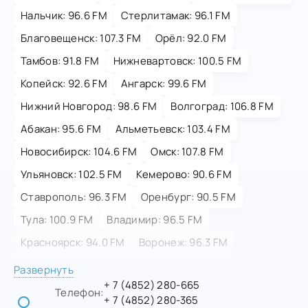
Нальчик: 96.6 FM
Стерлитамак: 96.1 FM
Благовещенск: 107.3 FM
Орёл: 92.0 FM
Тамбов: 91.8 FM
Нижневартовск: 100.5 FM
Копейск: 92.6 FM
Ангарск: 99.6 FM
Нижний Новгород: 98.6 FM
Волгоград: 106.8 FM
Абакан: 95.6 FM
Альметьевск: 103.4 FM
Новосибирск: 104.6 FM
Омск: 107.8 FM
Ульяновск: 102.5 FM
Кемерово: 90.6 FM
Ставрополь: 96.3 FM
Оренбург: 90.5 FM
Тула: 100.9 FM
Владимир: 96.5 FM
Красноярск: 94.0 FM
Воронеж: 96.3 FM
Екатеринбург: 96.3 FM
Курск: 102.9 FM
Развернуть
+ 7 (4852) 280-665
Улан-Удэ: 88.4 FM
Магнитогорск: 95.4 FM
Телефон:
+ 7 (4852) 280-365