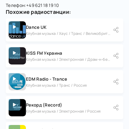
Телефон:
+49 621 18 19 10
Похожие радиостанции:
Dance UK
Клубная музыка / Хаус / Транс / Великобритания
KISS FM Украина
Клубная музыка / Электронная / Драм-н-бейс / Украина
EDM Radio - Trance
Клубная музыка / Транс / Россия
Рекорд (Record)
Клубная музыка / Электронная / Россия