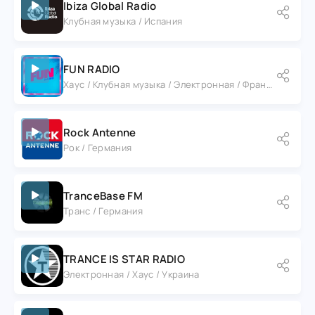
Ibiza Global Radio
Клубная музыка / Испания
FUN RADIO
Хаус / Клубная музыка / Электронная / Франция / Париж
Rock Antenne
Рок / Германия
TranceBase FM
Транс / Германия
TRANCE IS STAR RADIO
Электронная / Хаус / Украина