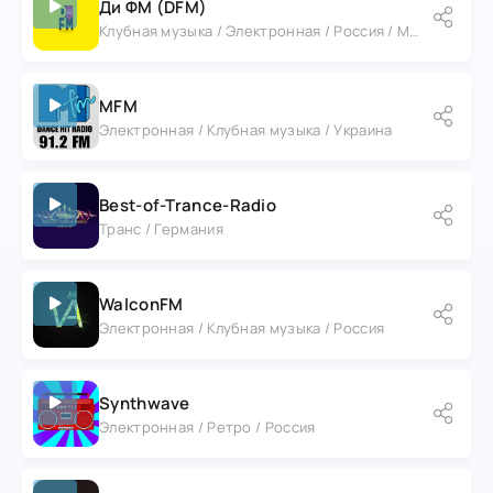
Ди ФМ (DFM)
Клубная музыка / Электронная / Россия / Москва
MFM
Электронная / Клубная музыка / Украина
Best-of-Trance-Radio
Транс / Германия
WalconFM
Электронная / Клубная музыка / Россия
Synthwave
Электронная / Ретро / Россия